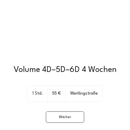
Volume 4D–5D–6D 4 Wochen
55
Euro
1 Std.
1
55 €
Weitlingstraße
S
t
d
Weiter