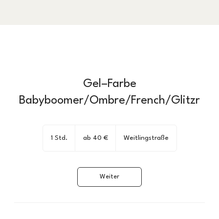
Gel–Farbe
Babyboomer/Ombre/French/Glitzr
ab
40
1 Std.
1
ab 40 €
Weitlingstraße
€
S
t
d
Weiter